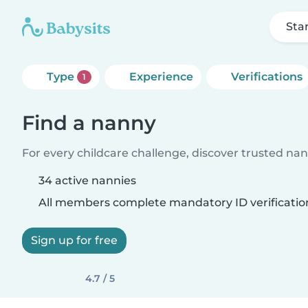
Sta
Type
Experience
Verifications
1
Find a nanny
For every childcare challenge, discover trusted nann
34 active nannies
All members complete mandatory ID verificatio
Sign up for free
4.7 / 5