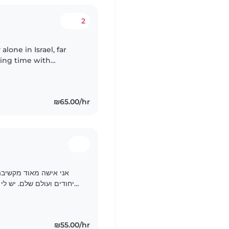
2
ing time with
ng for them truly
₪65.00/hr
אני אישה מאוד מקשיבה
בגן ילדים עיריית רעננה כבר 5 שנים. ילד צריך סמכות והדרכה..
₪55.00/hr