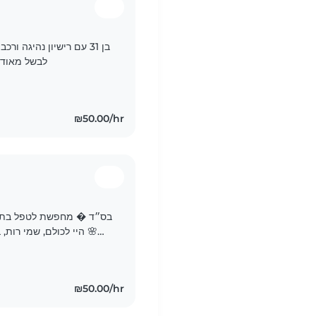
בן 31 עם רישיון נהיגה 
לבשל מאוד ב
₪50.00/hr
בס״ד � מחפשת לטפל בתינוק
מגדלת את בתי בבית בנס ציונה, ואשמח לפתוח את הבית שלי גם..
₪50.00/hr