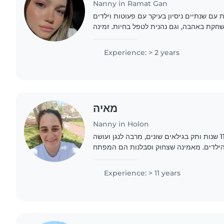
Nanny in Ramat Gan
עם שנתיים ניסיון בעיקר עם פעוטות וילדים
משחקת באהבה, וגם נהנית לטפל בחיות. זמינה
לטפל אצלכם בבית
Experience: > 2 years
מאיה
Nanny in Holon
אני מטפלת מנוסה עם 11 שנות ותק בגילאים שונים, מרבה לנגן ועושה
הילדים. מאמינה שצחוק וסבלנות הם המפתח
לאמץ, מבשלת גם ארוחות מזינות ונהנית אמא
לשלושה..
Experience: > 11 years