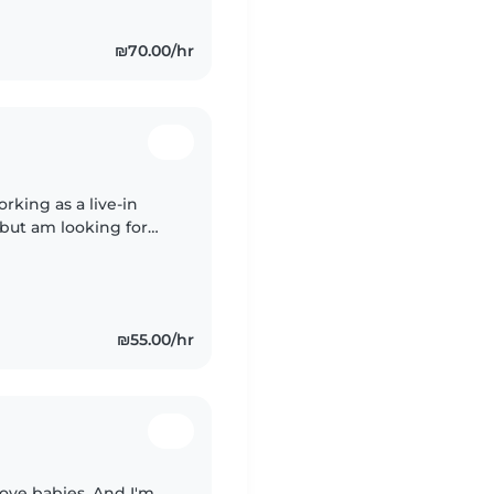
₪70.00/hr
orking as a live-in
 but am looking for
mi at the end of
₪55.00/hr
 love babies. And I'm