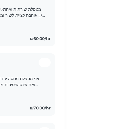
מטפלת יצירתית ואחראית 
בגן. אוהבת לצייר, ליצור ו
₪60.00/hr
זאת אינטואיטיבית מ
לטיפול נפלא, בנוסף 
₪70.00/hr