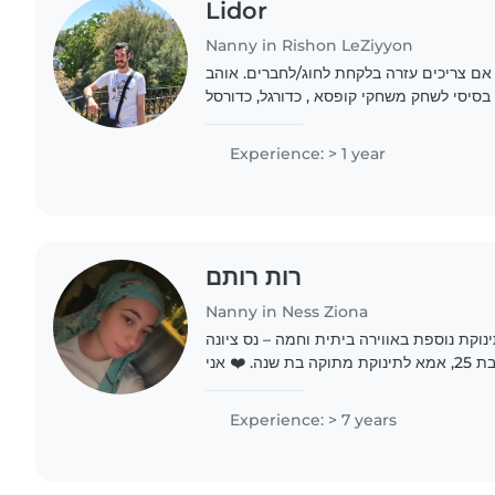
Lidor
Nanny in Rishon LeZiyyon
ורכב אם צריכים עזרה בלקחת לחוג/לחברים. אוהב
סיסי לשחק משחקי קופסא , כדורגל, כדורסל
Experience: > 1 year
רות רותם
Nanny in Ness Ziona
ת נוספת באווירה ביתית וחמה – נס ציונה
🌸 היי לכולם, שמי רות, בת 25, אמא לתינוקת מתוקה בת שנה. ❤️ אני
Experience: > 7 years