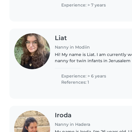
family to..
Experience: > 7 years
Liat
Nanny in Modiin
Hi! My name is Liat. I am currently w
nanny for twin infants in Jerusalem
another job until I begin Sherut Leu
August. I am looking..
Experience: > 6 years
References: 1
Iroda
Nanny in Hadera
My name is Iroda. I'm 26 years old. I