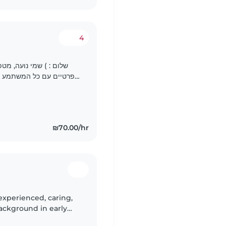
4
גופנית ובעלת גישה הוליסטית, אוהבת וחמה. מאוד אוהבת ילדים..
₪70.00/hr
 experienced, caring,
background in early