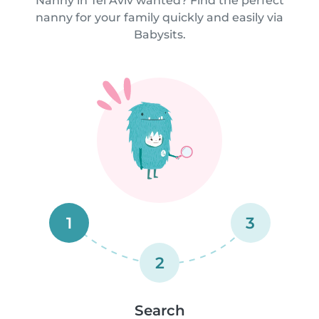
Nanny in Tel Aviv wanted? Find the perfect
nanny for your family quickly and easily via
Babysits.
1
3
2
Search