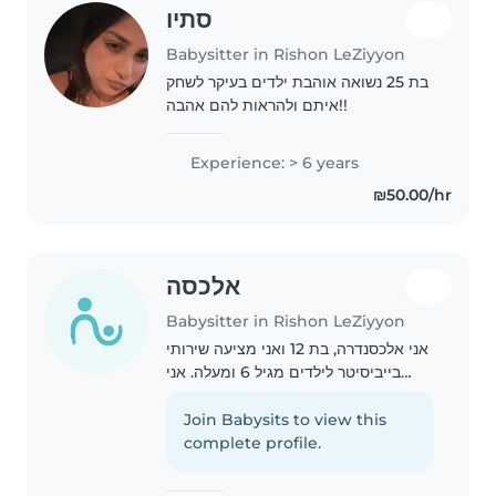
סתיו
Babysitter in Rishon LeZiyyon
בת 25 נשואה אוהבת ילדים בעיקר לשחק
איתם ולהראות להם אהבה!!
Experience: > 6 years
₪50.00/hr
אלכסה
Babysitter in Rishon LeZiyyon
אני אלכסנדרה, בת 12 ואני מציעה שירותי
בייביסיטר לילדים מגיל 6 ומעלה. אני
מאוד אחראית, בוגרת ויש לי המון סבלנות
ואנרגיות חיוביות. כיף לי מאוד להעביר
Join Babysits to view this
את הזמן עם ילדים בגילאים האלו –..
complete profile.