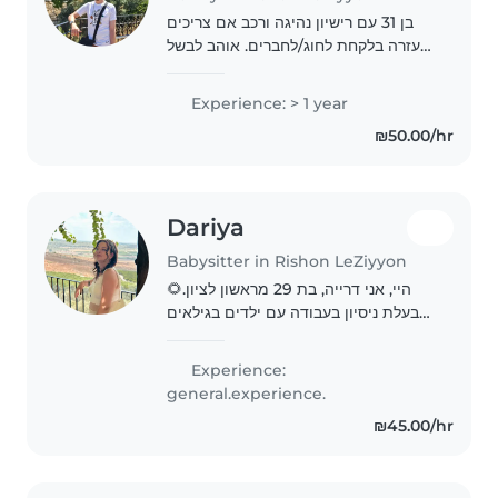
בן 31 עם רישיון נהיגה ורכב אם צריכים
עזרה בלקחת לחוג/לחברים. אוהב לבשל
מאוד בסיסי לשחק משחקי קופסא ,
כדורגל, כדורסל
Experience: > 1 year
₪50.00/hr
Dariya
Babysitter in Rishon LeZiyyon
היי, אני דרייה, בת 29 מראשון לציון.🌻
בעלת ניסיון בעבודה עם ילדים בגילאים
שונים. דוברת עברית, רוסית ואוקראינית,
ואנגלית ברמה בסיסית. אוהבת עבודה עם
Experience:
ילדים ומאמינה בגישה יצירתית, חמה..
general.experience.
₪45.00/hr