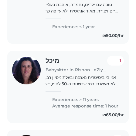
טובה עם ילדים, נחמדה, אוהבת בעליי
חיים ויצירה, מאוד אנרגטית ולא עייפה כך
שיכולה לשחק עם הילדים
Experience: < 1 year
₪50.00/hr
מיכל
1
Babysitter in Rishon LeZiyyon
אני בייביסיטרית נאמנה ובעלת ניסיון רב,
לא מעשנת. כמי שבשנות ה-50 לחייו, יש
לי שנים רבות של ניסיון בטיפול בתינוקות
וטף. אני דוברת עברית ואנגלית - גרמנית
Experience: > 11 years
וצרפתית בסיסית. וידועה בקרב..
Average response time: 1 hour
₪65.00/hr