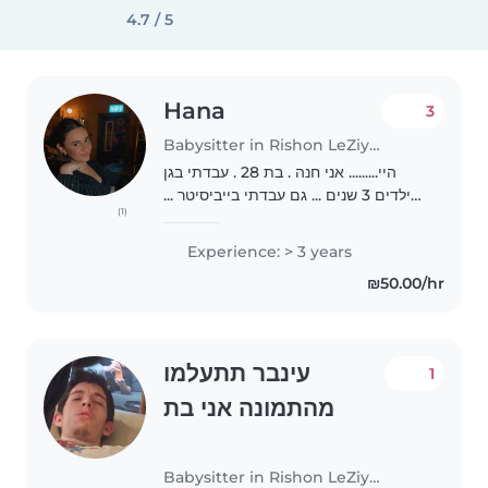
4.7 / 5
Hana
3
Babysitter in Rishon LeZiyyon
היי......... אני חנה . בת 28 . עבדתי בגן
ילדים 3 שנים ... גם עבדתי בייביסיטר ...
(1)
אני גרה בפתח טקווה בשפרינצק אני
אוהבת ילדים ........ אני יחולה לבוד גם
Experience: > 3 years
שישי גם שבת אין בעיה ...תודה..
₪50.00/hr
עינבר תתעלמו
1
מהתמונה אני בת
Babysitter in Rishon LeZiyyon