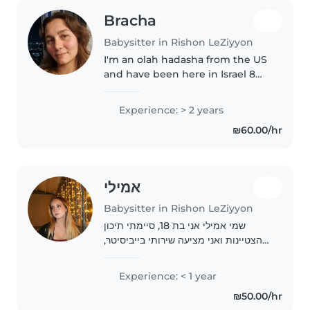
Bracha
Babysitter in Rishon LeZiyyon
I'm an olah hadasha from the US
and have been here in Israel 8
years (fluent in both Hebrew and
English). I'm currently getting
Experience: > 2 years
my nursing degree. I have a
₪60.00/hr
fondness for dogs and have..
אמילי
Babysitter in Rishon LeZiyyon
שמי אמילי אני בת 18, סיימתי תיכון
בהצטיינות ואני מציעה שירותי בייביסיטר,
אשמח לעזור למשפחות באזור ואף
להעביר שיעורים פרטיים/לעזור בשיעורי
Experience: < 1 year
בית ולהכין ארוחות קלות במידת הצורך.
₪50.00/hr
בזכות..