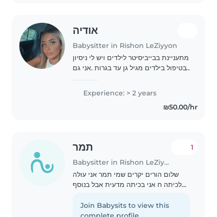
אודיה
Babysitter in Rishon LeZiyyon
מתעניינת בבייביסיטר לילדים ויש לי ניסיון
בטיפול בילדים מגיל גן עד בגרות .אני גם
מוכנה לעזור ולסייע במה שצריך .אני
מחזיקה ברישיון נהיגה ואני יכולה להגיע
Experience: > 2 years
עצמאית אני מאמינה שטיפול בילדים..
₪50.00/hr
תמר
1
Babysitter in Rishon LeZiyyon
שלום הורים יקרים שמי תמר אני עולה
לכיתה ח אני בכיתה מדעית אבל בנוסף
מרחיבה אומנות ותקשורת יש לי ניסיון רב
של 4 שנים ושמרתי על המון ילדים
Join Babysits to view this
שמחים והורים מרוצים אני אולי קטנה
complete profile.