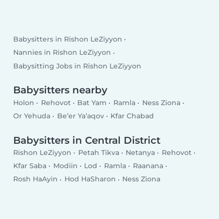
Babysitters in Rishon LeZiyyon
Nannies in Rishon LeZiyyon
Babysitting Jobs in Rishon LeZiyyon
Babysitters nearby
Holon
Rehovot
Bat Yam
Ramla
Ness Ziona
Or Yehuda
Be’er Ya‘aqov
Kfar Chabad
Babysitters in Central District
Rishon LeZiyyon
Petah Tikva
Netanya
Rehovot
Kfar Saba
Modiin
Lod
Ramla
Raanana
Rosh HaAyin
Hod HaSharon
Ness Ziona