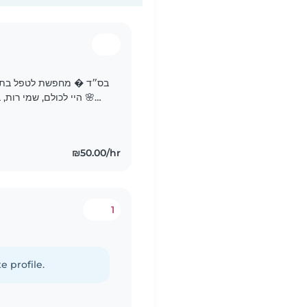
בס״ד � מחפשת לטפל בתינוק
מגדלת את בתי בבית בנס ציונה, ואשמח לפתוח את הבית שלי גם..
₪50.00/hr
1
e profile.