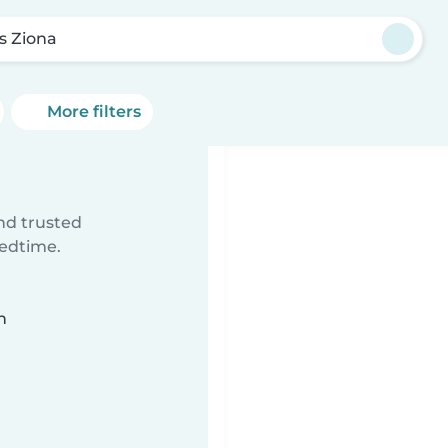
s Ziona
More filters
ind trusted
bedtime.
n