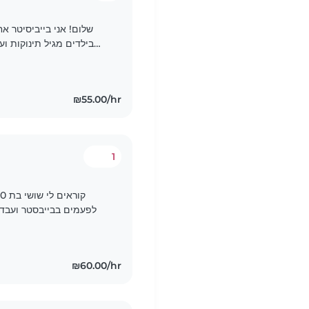
שלום! אני בייביסיטר אח
בילדים מגיל תינוקות וע
הילדים, ואני מוכן/ת לעזור בשיעורי בית ולקחת אחריות על..
₪55.00/hr
1
לפעמים בבייבסטר ועבדתי שנה כמט
₪60.00/hr