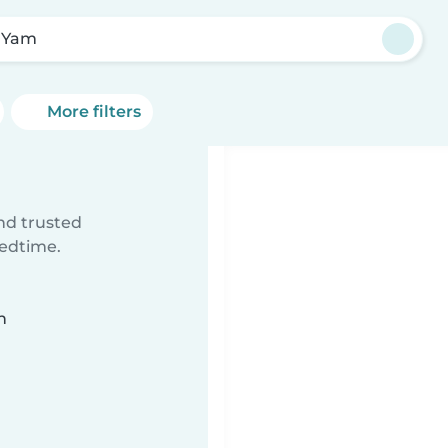
 Yam
More filters
ind trusted
bedtime.
n