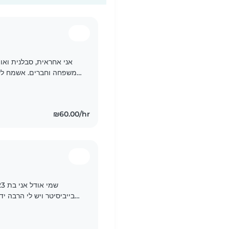
אני אחראית, סבלנית ואוה
משפחה וחברים. אשמח לשחק
₪60.00/hr
בבייביסיטר ויש לי הרבה יד
וקשובה , אני אציין שיש לי בגרויות וסיימתי צבא כלוחמת,..