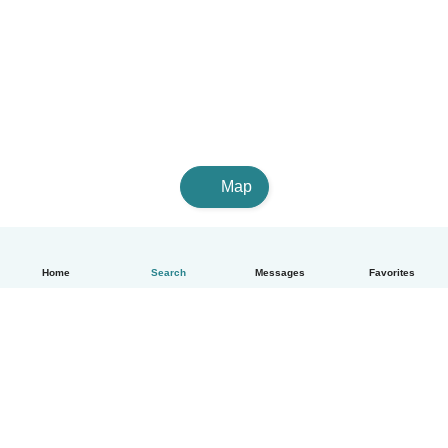
Map
Home
Search
Messages
Favorites
English
How it works
Help
Terms & Privacy
Pricing