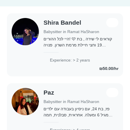
Shira Bandel
Babysitter in Ramat HaSharon
היי לכל ההורים! 🩷 קוראים לי שירה , בת
19 וחצי חיילת מרמת השרון. פנויה
לעשות בייביסיטר בתיאום מראש – זמינה
אחה״צ ,בערבים, בלילות, בסופ"שים וגם
Experience: > 2 years
בחלק מהבקרים📅 ✨. קצת עליי: אני
₪50.00/hr
מאוד אוהבת..
Paz
Babysitter in Ramat HaSharon
פז, בת 24, עם ניסיון בעבודה עם ילדים
מגיל 6 ומעלה. אחראית, סבלנית, חמה
ואוהבת ילדים. זמינה לבייביסיטר. בחודש
אוגוסט פנויה לאורך כל היום, ובהמשך
Experience: > 4 years