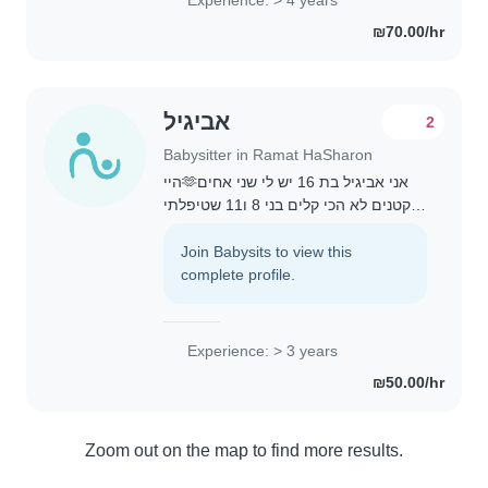
זמינה בשעות אחר הצהריים, בערבים
₪70.00/hr
ובסופי..
אביגיל
2
Babysitter in Ramat HaSharon
היי🫶אני אביגיל בת 16 יש לי שני אחים
קטנים לא הכי קלים בני 8 ו11 שטיפלתי
בהם הרבה במשך חיי ויש לי שלושה בני
דודים אחת בת שנתיים והשניים האחרים
Join Babysits to view this
בני 5 ו7 שאני עוזרת לטפל גם בהם
complete profile.
ומבחינת..
Experience: > 3 years
₪50.00/hr
Zoom out on the map to find more results.