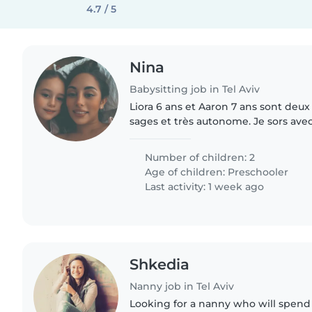
4.7 / 5
Nina
Babysitting job in Tel Aviv
Liora 6 ans et Aaron 7 ans sont deux
sages et très autonome. Je sors ave
aurions besoin d'une personne série
enfants pendant..
Number of children: 2
Age of children:
Preschooler
Last activity: 1 week ago
Shkedia
Nanny job in Tel Aviv
Looking for a nanny who will spend