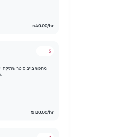
₪40.00/hr
5
מחפש בייביסיטר שתיקח ילד
השעה 6:30 בב 🙏
₪120.00/hr