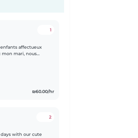
1
 enfants affectueux
c mon mari, nous
use qui surveille nos
₪60.00/hr
2
 days with our cute