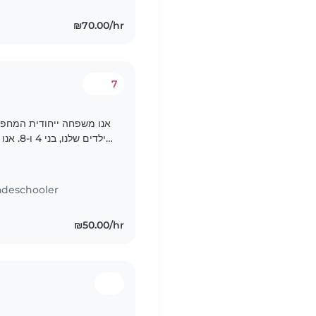
₪70.00/hr
7
אנו משפחה ייחודית המחפשת
הילדים 
ולעזור בשיעורי הבית שלהם. הילדים שלנו נמרצים, יצירתיים..
adeschooler
₪50.00/hr