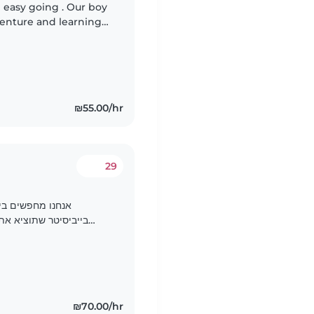
 easy going . Our boy
venture and learning
nality, but can be
₪55.00/hr
29
₪70.00/hr