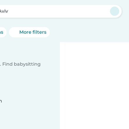
Aviv
ns
More filters
 Find babysitting
n