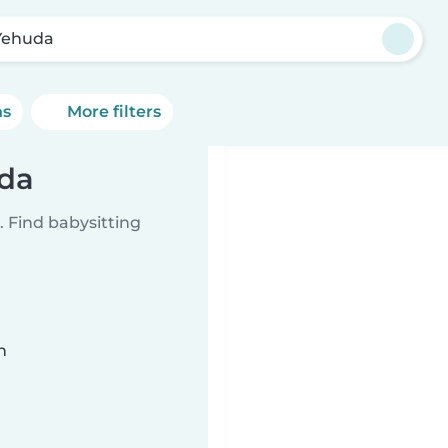
Yehuda
ns
More filters
uda
 Find babysitting
n