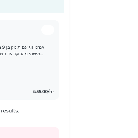
אנ
מישהי מהבוקר עד הצהר
מקסים וחברותי ומתפתח מהר. חדוב לנו מישהי עם ניסיון עם ילדים..
₪55.00/hr
results.