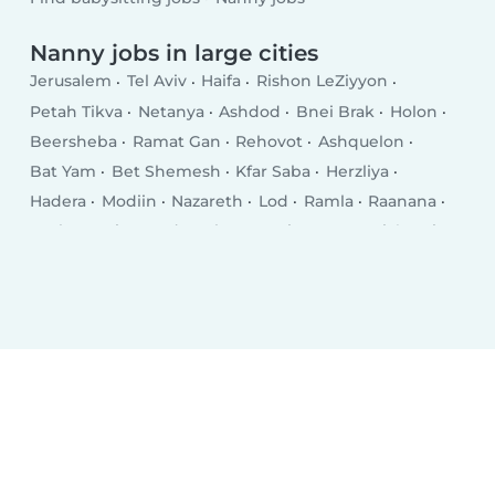
Nanny jobs in large cities
Jerusalem
Tel Aviv
Haifa
Rishon LeZiyyon
Petah Tikva
Netanya
Ashdod
Bnei Brak
Holon
Beersheba
Ramat Gan
Rehovot
Ashquelon
Bat Yam
Bet Shemesh
Kfar Saba
Herzliya
Hadera
Modiin
Nazareth
Lod
Ramla
Raanana
Rosh HaAyin
Hod HaSharon
Kiryat Gat
Giv‘atayim
Kiryat Ata
Nahariya
Eilat
Ness Ziona
Acre
El‘ad
Yavné
Ramat HaSharon
Karmiel
Afula
Teverya