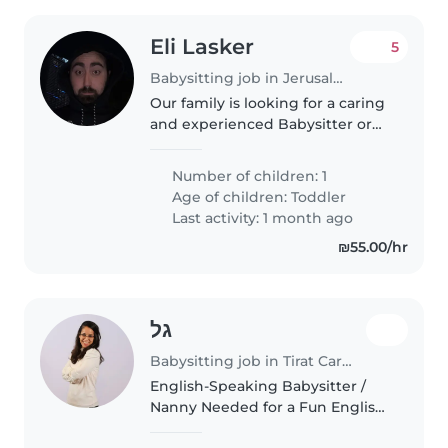
Eli Lasker
5
Babysitting job in Jerusalem
Our family is looking for a caring
and experienced Babysitter or
Nanny to help care for our
energetic, curious, and friendly
Number of children: 1
2-year-old. We'd appreciate
Age of children:
Toddler
someone who is comfortable..
Last activity: 1 month ago
₪55.00/hr
גל
Babysitting job in Tirat Carmel
English-Speaking Babysitter /
Nanny Needed for a Fun English
Day! 🇺🇸✨ Hi everyone! We are