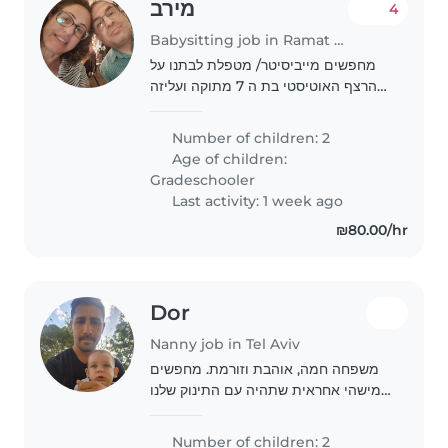
מירב
4
Babysitting job in Ramat Gan
מחפשים מייביסיטר/ מטפלת לבתנו על
הרצף האוטיסטי בת ה 7 מתוקה ועליזה
לתקופת החופש הגדול. עליה להיות בעלת
ניסיון בעבודה עם ילדים על הרצף
Number of children: 2
האוטיסטי
Age of children:
Gradeschooler
Last activity: 1 week ago
₪80.00/hr
Dor
Nanny job in Tel Aviv
משפחה חמה, אוהבת וזורמת. מחפשים
מישהי אחראית שתהיה עם התינוק שלנו
במהלך היום
Number of children: 2