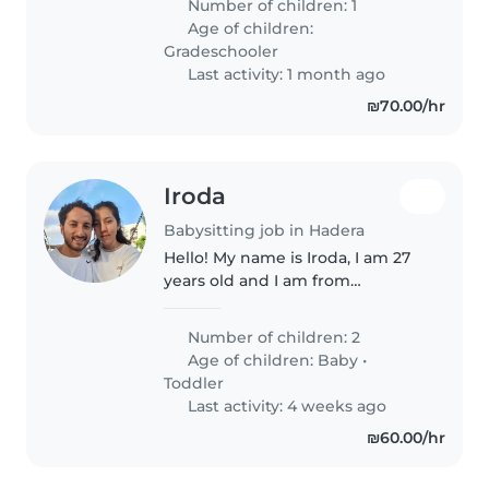
Number of children: 1
מחפשים משגיח/ת חם/ה לב שיכול/ה
Age of children:
לטפל בילדנו..
Gradeschooler
Last activity: 1 month ago
₪70.00/hr
Iroda
Babysitting job in Hadera
Hello! My name is Iroda, I am 27
years old and I am from
Uzbekistan. I live in Hadera and I
can work in Hadera, Netanya,
Number of children: 2
Herzliya, and Tel Aviv. I have 3
Age of children:
Baby
•
years of experience caring..
Toddler
Last activity: 4 weeks ago
₪60.00/hr