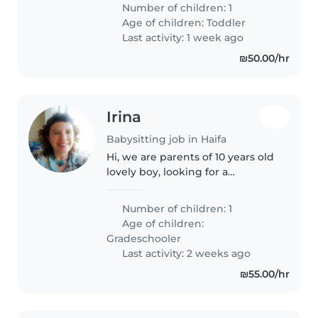
looking for a warm, energetic,
Number of children: 1
and responsible female
Age of children:
Toddler
babysitter/nanny to spend a full
Last activity: 1 week ago
day..
₪50.00/hr
Irina
Babysitting job in Haifa
Hi, we are parents of 10 years old
lovely boy, looking for a
responsible, flexible babysitter,
who can sometimes take care of
Number of children: 1
him. Our son is nonverbal kid
Age of children:
with ASD
Gradeschooler
Last activity: 2 weeks ago
₪55.00/hr