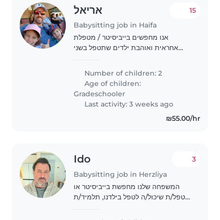
אריאל
15
Babysitting job in Haifa
אנו מחפשים בייביסיטר / מטפלת
אחראית ואוהבת ילדים שתטפל בשני
ילדינו, בן עולה לכיתה א' ובת עולה לכיתה
ד'. הם ילדים סקרנים, יצירתיים
Number of children: 2
וידידותיים שיהנו מבילוי זמן עם מישהו
Age of children:
שיוכל לתת להם..
Gradeschooler
Last activity: 3 weeks ago
₪55.00/hr
Ido
3
Babysitting job in Herzliya
המשפחה שלנו מחפשת בייביסיטר או
מטפל/ת שיכול/ה לטפל בילדנו, תלמיד/ת
כיתה יסודית, עם אוטיזם. ילדנו הוא/הי
נמרץ/ת, פטפטני/ת ומצחיק/ה. אנחנו