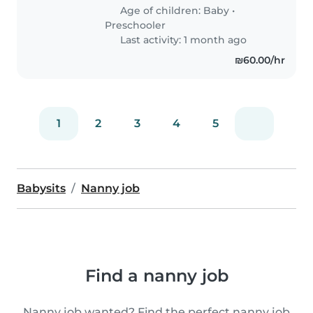
Age of children:
Baby
•
Preschooler
Last activity: 1 month ago
₪60.00/hr
1
2
3
4
5
Babysits
Nanny job
Find a nanny job
Nanny job wanted? Find the perfect nanny job