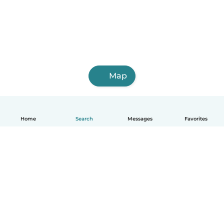
Map
Home
Search
Messages
Favorites
English
How it works
Help
Terms & Privacy
Pricing
Company details
Babysits for Work