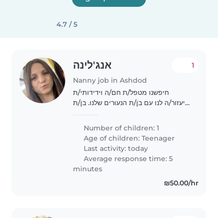
4.7 / 5
אנג'לינה
1
Nanny job in Ashdod
חיפשנו מטפל/ת חם/ה וידידותי/ת
שיעזור/ה לנו עם בן/ת הנעורים שלנו. בן/ת
נעורים שלנו רגוע/ה, אינטליגנטי/ת
וידידותי/ת. אנחנו צריכים מטפל/ת
Number of children: 1
שיהיה/ה נוח/ה לעזור בשיעורי בית. אנו
Age of children:
Teenager
מקווים למצוא..
Last activity: today
Average response time: 5
minutes
₪50.00/hr