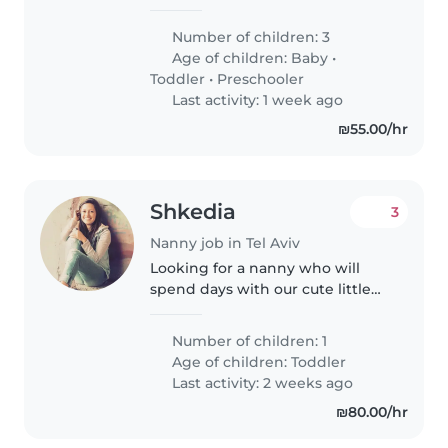
with household tasks, a teenager
and 2 toddlers. Position opening
Number of children: 3
August 24, 2026. Requirements:
Age of children:
Baby
•
Watching children, playing..
Toddler
•
Preschooler
Last activity: 1 week ago
₪55.00/hr
Shkedia
3
Nanny job in Tel Aviv
Looking for a nanny who will
spend days with our cute little
baby at the park and at home .
Reading and singing playing
Number of children: 1
and laughing
Age of children:
Toddler
Last activity: 2 weeks ago
₪80.00/hr