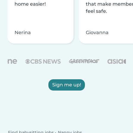
home easier!
that make membe
feel safe.
Nerina
Giovanna
Sign me up!
Find babysitting jobs
Nanny jobs