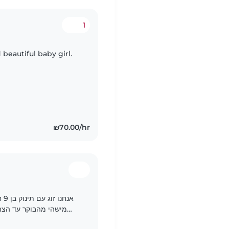
1
beautiful baby girl.
₪70.00/hr
אנ
מישהי מהבוקר עד הצהר
מקסים וחברותי ומתפתח מהר. חדוב לנו מישהי עם ניסיון עם ילדים..