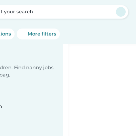
rt your search
tions
More filters
ldren. Find nanny jobs
 bag.
n