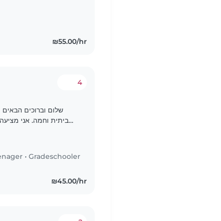
₪55.00/hr
4
שלום וברוכים הבאים 🌸
ביתית וחמה. 
יחס אישי, סבלנות והמון אהבה לילדים. המטרה שלי היא ליצור..
enager
•
Gradeschooler
₪45.00/hr