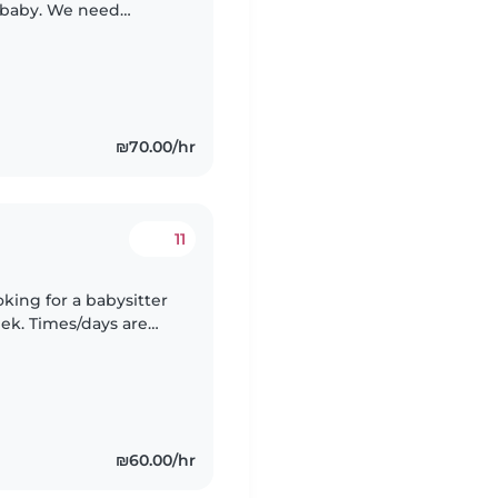
l baby. We need
ores and ready to
₪70.00/hr
11
king for a babysitter
ek. Times/days are
ns.
₪60.00/hr