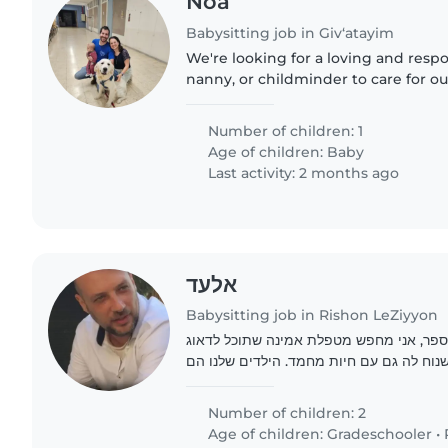
Noa
Babysitting job in Giv‘atayim
We're looking for a loving and respo
nanny, or childminder to care for ou
affectionate baby. Our little one is f
always eager to explore...
Number of children: 1
Age of children:
Baby
Last activity: 2 months ago
אלעד
Babysitting job in Rishon LeZiyyon
ת ספר, אני מחפש מטפלת אמינה שתוכל לדאוג
שנוח לה גם עם חיות מחמד. הילדים שלנו הם
Number of children: 2
Age of children:
Gradeschooler
•