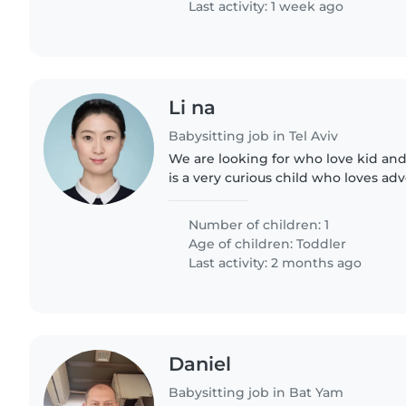
Last activity: 1 week ago
Li na
Babysitting job in Tel Aviv
We are looking for who love kid and
is a very curious child who loves ad
about new has a very outgoing perso
quite stubborn..
Number of children: 1
Age of children:
Toddler
Last activity: 2 months ago
Daniel
Babysitting job in Bat Yam