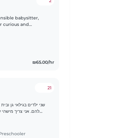
2
nsible babysitter,
r curious and
ull of energy and
₪65.00/hr
21
שני ילדים בגילאי גן ובי
להם. אני צריך מישהי 
אנרגטיים, מצחיקים ומוכשרים, ואני רוצים למצוא מטפלת שתיהנה..
Preschooler