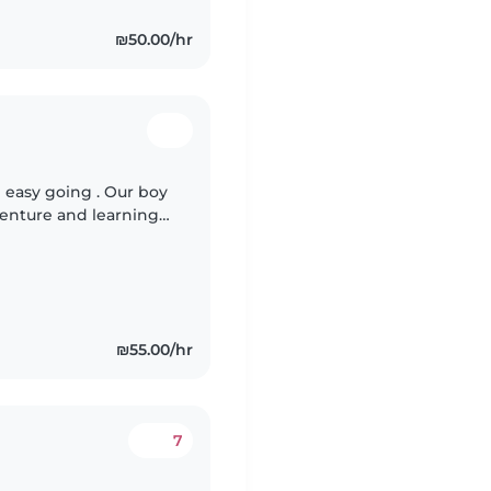
₪50.00/hr
 easy going . Our boy
venture and learning
nality, but can be
₪55.00/hr
7