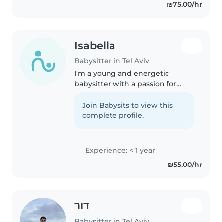
₪75.00/hr
איתם, להכין איתם שיעורי..
Isabella
Babysitter in Tel Aviv
I'm a young and energetic
babysitter with a passion for
working with toddlers and
teenagers. I'm fluent in English,
Join Babysits to view this
French, and Spanish, and I love
complete profile.
engaging kids through reading,
games,..
Experience: < 1 year
₪55.00/hr
דור
Babysitter in Tel Aviv