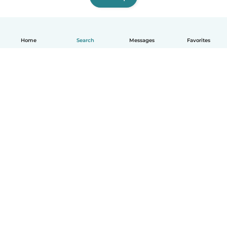
Home
Search
Messages
Favorites
English
How it works
Help
Terms & Privacy
Pricing
Company details
Babysits for Work
Community standards
© Babysits B.V.