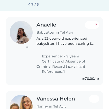
4.7 / 5
Anaëlle
7
Babysitter in Tel Aviv
As a 22-year-old experienced
babysitter, I have been caring for
(1)
children of all ages, from babies
to teenagers, for the past 6
Experience: > 9 years
years. I am fluent in English,
Certificate of Absence of
French, and Spanish, making..
Criminal Record (תעודת יושר)
References: 1
₪70.00/hr
Vanessa Helen
Nanny in Tel Aviv