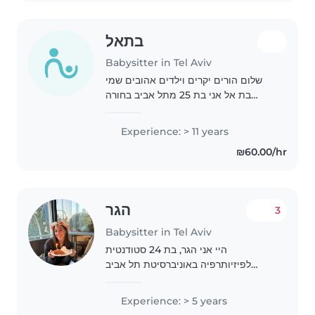
בתאל
Babysitter in Tel Aviv
שלום הורים יקרים וילדים אהובים שמי
בת אל אני בת 25 מתל אביב בחורה
שאוהבת לשמוח לצחוק ובעיקר לחייך כל
חיי עבדתי עם ילדים בשעות הבוקר
Experience: > 11 years
במעון, אחר צהריים מטפלת, כיום אני
₪60.00/hr
מנהלת מועדונית..
הגר
3
Babysitter in Tel Aviv
היי אני הגר, בת 24 סטודנטית
לפיזיותרפיה באוניברסיטת תל אביב
אוהבת מאוד ילדים ובעלת ניסיון רב
אשמח לשמור על ילדכם- לקחת אותם
Experience: > 5 years
להסתובב בחוץ, בגני שעשועים, לשחק