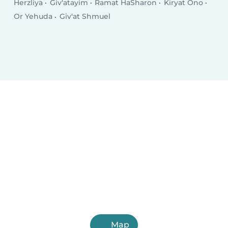
Herzliya
Giv‘atayim
Ramat HaSharon
Kiryat Ono
Or Yehuda
Giv‘at Shmuel
Map