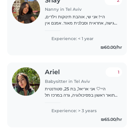
Shay
2
Nanny in Tel Aviv
היי! אני שי, אוהבת תינוקות וילדים,
רגישה, אחראית וסבלנית מאוד. אמנם אין
לי ניסיון רשמי רב, אבל יצא לי לטפל
בילדים ותינוקות של משפחה וחברים, ואני
Experience: < 1 year
עושה את זה באהבה גדולה, עם לב
₪60.00/hr
פתוח..
Ariel
1
Babysitter in Tel Aviv
היי🤍 אני אריאל, בת 25, סטודנטית
לתואר ראשון בפסיכולוגיה, גרה במרכז תל
אביב. מחפשת לעשות בייביסיטר לילדים
מעל גיל 3, למשפחה חמה ונעימה. פנויה
Experience: > 3 years
בכל ימות השבוע עד סוף אוקטובר,
₪65.00/hr
ומתחילת..