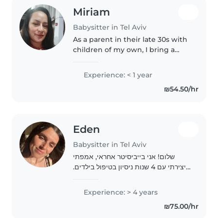
Miriam
Babysitter in Tel Aviv
As a parent in their late 30s with
children of my own, I bring a
wealth of experience caring for
babies, toddlers, and teenagers.
Experience: < 1 year
I'm fluent in both English and
₪54.50/hr
Spanish, and I love..
Eden
Babysitter in Tel Aviv
שלום! אני בייביסיטר אחראי, אמפתי
ויצירתי עם 4 שנות ניסיון בטיפול בילדים.
אני מחזיקה בתואר ראשון ואוהבת לצייר
עם הילדים. אני נוחה לטפל בחיות מחמד.
Experience: > 4 years
אני זמינה לבוא לביתכם לטפל בילדים...
₪75.00/hr