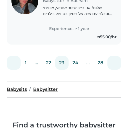
Babysitter in Bat Yam
שלום! אני בייביסיטר אחראי, אכפתי
וסבלני עם שנה של ניסיון בטיפול בילדים
מגיל תינוקות ועד גיל בית ספר. אני
אוהב/ת לקרוא ולשחק עם הילדים, ואני
Experience: > 1 year
מוכן/ת לעזור בשיעורי בית ולקחת אחריות
₪55.00/hr
על..
1
...
22
23
24
...
28
Babysits
Babysitter
Find a trustworthy babysitter