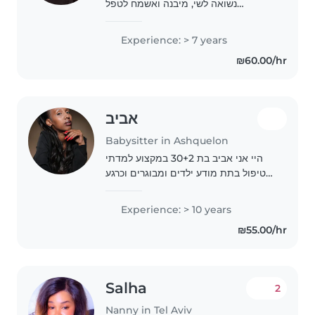
נשואה לשי, מיבנה ואשמח לטפל
בילדיכם. יש ניסיון בתחום , אני דודה
לשבעה ומטפלת בהם מגיל קטן. בנוסף
Experience: > 7 years
עובדת בבייביסיטר עם כל הגילאים
₪60.00/hr
ועבודתי הקבועה היא..
אביב
Babysitter in Ashquelon
היי אני אביב בת 30+2 במקצוע למדתי
טיפול בתת מודע ילדים ומבוגרים וכרגע
אני סטודנטית בלימודים בתחום הטיפול
ועובדת כחונכת עםילדים עולים מכיתות
Experience: > 10 years
א-ג, מאוד אוהבת ילדים.
₪55.00/hr
Salha
2
Nanny in Tel Aviv