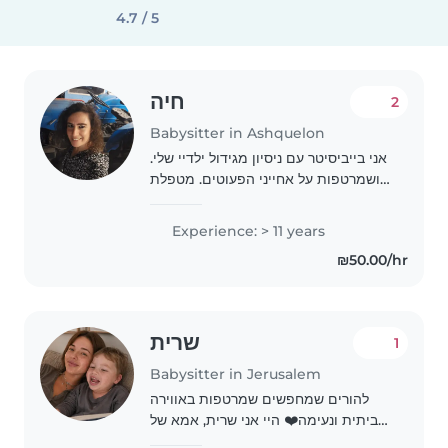
4.7 / 5
חיה
2
Babysitter in Ashquelon
אני בייביסיטר עם ניסיון מגידול ילדיי שלי.
ושמרטפות על אחייני הפעוטים. מטפלת
בילדים מכל הגילאים - מתינוקות ועד
לבני נוער. מתחברת בזריזות לילדים,
Experience: > 11 years
יכולה לסייע לילדים בשיעורי הבית
₪50.00/hr
במידת..
שרית
1
Babysitter in Jerusalem
להורים שמחפשים שמרטפות באווירה
ביתית ונעימה❤️ היי אני שרית, אמא של
אוריה(בן 4) ואני פותחת קבוצת אחר