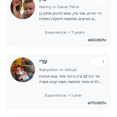
Nanny in Ganei Tikva
היי הורים, שמי עדן, אמא לתינוק מתוק בן
4 חודשים. מחפשת תינוק/ת נוספ/ת
לטיפול מסור ואישי אצלי בבית. אני בעלת
ניסיון רב שנים בטיפול בילדים ותינוקות
Experience: > 7 years
בנוסף לעבודה בגני ילדים וצהרונים...
₪60.00/hr
עדי
1
Babysitter in Yehud
עדי בת 22 גרה ביהוד אחרי צבא אוהבת
ילדים מאוד מחפשת משהו קבוע משרה
מלאה או חלקית על ילדים בכל הגילאים
מסתדרת עם ילדים עבדתי בגנים זמינה
Experience: < 1 year
מיידי לכמה שיותר שעות במהלך כל שעות
₪70.00/hr
היום חוץ..