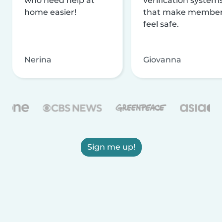
who need help at
verification system
home easier!
that make membe
feel safe.
Nerina
Giovanna
Sign me up!