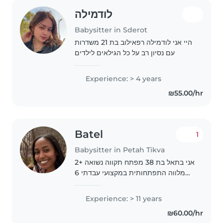
לודמילה
Babysitter in Sderot
היי אני לודמילה רפאילוב בת 21 משדרות
עם נסיון רב על כל הגילאים לילדים
Experience: > 4 years
₪55.00/hr
Batel
1
Babysitter in Petah Tikva
אני בתאל בת 38 מפתח תקווה נשואה +2
מלווה התפתחותית במקצועי עבדתי 6
שנים בבית מעבר לתינוקות שמיועדים
לאימוץ כמטפלת ומנהלת משמרת .
Experience: > 11 years
טיפלתי בתינוקות אצל משפחות באופן
₪60.00/hr
פרטי למעלה מ6 שנים..