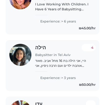
I Love Working With Children. I
Have 6 Years of Babysitting
experience primarily with Babies
and Toddler I also have
Experience: > 6 years
Experience with children With
₪45.00/hr
special needs particularly
epilepsy...
הילה
4
Babysitter in Tel Aviv
היי, אני הילה בת 16 מתל אביב. מאוד
אוהבת ילדים ועם הרבה ניסיון, אני
אחראית ויודעת איך לתקשר עם ילדים
ולהעסיק אותם. יכולה לאסוף את ילדכם
Experience: > 3 years
מהמסגרות, לצאת לפארק או להישאר
₪50.00/hr
בביתכם. יש לי..
עדן