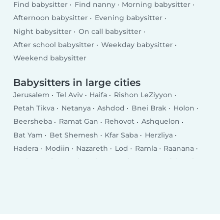
Find babysitter
Find nanny
Morning babysitter
Afternoon babysitter
Evening babysitter
Night babysitter
On call babysitter
After school babysitter
Weekday babysitter
Weekend babysitter
Babysitters in large cities
Jerusalem
Tel Aviv
Haifa
Rishon LeZiyyon
Petah Tikva
Netanya
Ashdod
Bnei Brak
Holon
Beersheba
Ramat Gan
Rehovot
Ashquelon
Bat Yam
Bet Shemesh
Kfar Saba
Herzliya
Hadera
Modiin
Nazareth
Lod
Ramla
Raanana
Rosh HaAyin
Hod HaSharon
Kiryat Gat
Giv‘atayim
Kiryat Ata
Nahariya
Eilat
Ness Ziona
Acre
El‘ad
Yavné
Ramat HaSharon
Karmiel
Afula
Teverya