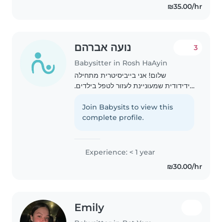
₪35.00/hr
אליי..
נועה אברהם
3
Babysitter in Rosh HaAyin
שלום! אני בייביסיטרית מתחילה
וידידודית שמעוניינת לעזור לטפל בילדים.
אני מדברת אנגלית, ספרדית ועברית. אני
אחראית, סבלנית ואוהבת לעזור בסיוע
Join Babysits to view this
בשיעורי בית, משחקים ויצירה. אני
complete profile.
מתאימה לטפל..
Experience: < 1 year
₪30.00/hr
Emily