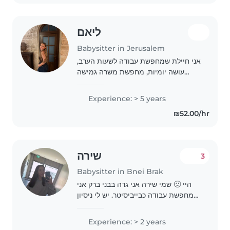
ליאם
Babysitter in Jerusalem
אני חיילת שמחפשת עבודה לשעות הערב,
עושה יומיות, מחפשת משרה גמישה
באזור ירושלים או תל אביב
Experience: > 5 years
₪52.00/hr
שירה
3
Babysitter in Bnei Brak
היי 🙂 שמי שירה אני גרה בבני ברק אני
מחפשת עבודה כבייביסיטר. יש לי ניסיון
עם ילדים, אני אחראית,מסודרת ואוהבת
ילדים ויש לי סבלנות אשמח לשמור על
Experience: > 2 years
הילדים שלכם בבוקר / בצהריים תסמכו