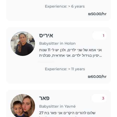
צהריים בבית לילדים בגילאי 4-5 שיקבלו
Experience: > 6 years
מקום בטוח ליצור ולהתפתח ביחד עם
₪50.00/hr
חברים חדשים🤩..
איריס
1
Babysitter in Holon
אני אמא של שני ילדים, ולכן יש לי 11 שנות
ניסיון בגידול ילדים. אני אחראית, סבלנית
ורגועה, ויש לי ניסיון עם ילדים בגילים
שונים, החל מתינוקות ועד ילדי בית ספר.
Experience: > 11 years
אני נהנית לקרוא, ליצור..
₪60.00/hr
פאר
3
Babysitter in Yavné
שלום להורים היקרים אני פאר בת 27