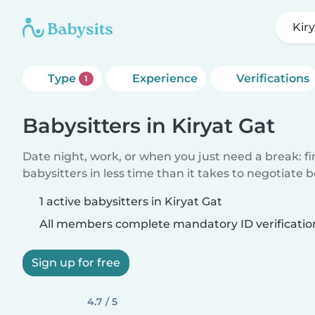
Kir
Type
Experience
Verifications
1
Babysitters in Kiryat Gat
Date night, work, or when you just need a break: f
babysitters in less time than it takes to negotiate 
1 active babysitters in Kiryat Gat
All members complete mandatory ID verificatio
Sign up for free
4.7 / 5