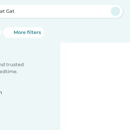
yat Gat
More filters
ind trusted
bedtime.
n