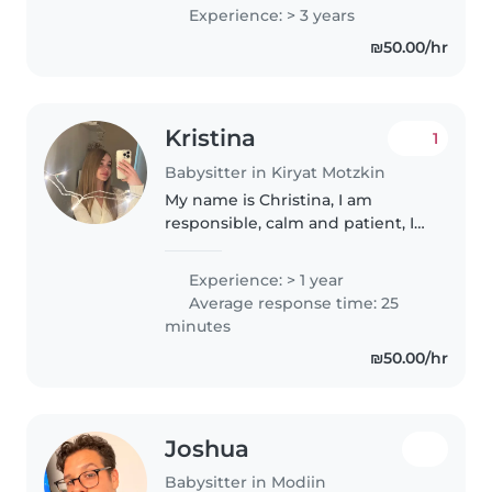
יודעת להעסיק ילדים במשחקים, יצירה
Experience: > 3 years
ופעילויות מותאמות גיל. * יכולה לסייע
₪50.00/hr
בהכנת..
Kristina
1
Babysitter in Kiryat Motzkin
My name is Christina, I am
responsible, calm and patient, I
love working with children. It is
important to me that the child
Experience: > 1 year
feels safe and comfortable with
Average response time: 25
me. Available to babysit..
minutes
₪50.00/hr
Joshua
Babysitter in Modiin