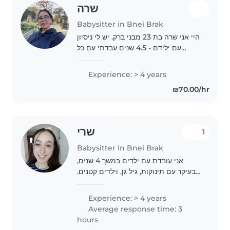
שרה
Babysitter in Bnei Brak
היי אני שרה בת 23 מבני ברק. יש לי ניסיון
עם ילידם - 4.5 שנים עבדתי עם כל
הגילאים . אני מאוד אוהבת ילדים וילדים
מאוד נקשרים אלי מהר.
Experience: > 4 years
₪70.00/hr
שרי
1
Babysitter in Bnei Brak
אני עובדת עם ילדים במשך 4 שנים,
בעיקר עם תינוקות, גיל גן, וילדים קטנים.
אני אחראית, אכפתית, וסבלנית. אני
אוהבת לשחק עם הילדים ולעזור להם
Experience: > 4 years
להתפתח. אני זמינה לעבוד בביתכם. אם
Average response time: 3
אתם מחפשים..
hours