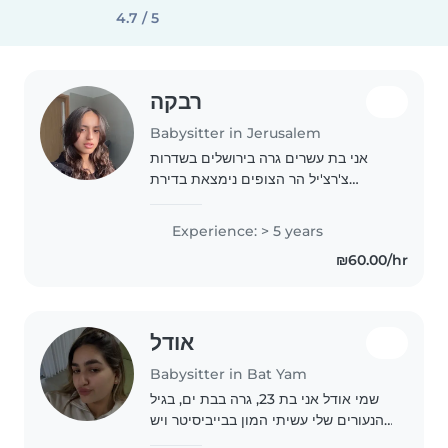
4.7 / 5
רבקה
Babysitter in Jerusalem
אני בת עשרים גרה בירושלים בשדרות
צ'רצ'יל הר הצופים נימצאת בדירת
שוטפות אוהבת ילדים אחרית אכפתית
ומסורה
Experience: > 5 years
₪60.00/hr
אודל
Babysitter in Bat Yam
שמי אודל אני בת 23, גרה בבת ים, בגיל
הנעורים שלי עשיתי המון בבייביסיטר ויש
לי הרבה ידע בנושא, אני אוהבת מאוד