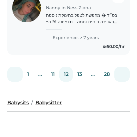
Nanny in Ness Ziona
בס״ד � מחפשת לטפל בתינוקת נוספת
באווירה ביתית וחמה – נס ציונה 🌸 היי
לכולם, שמי רות, בת 25, אמא לתינוקת
מתוקה בת שנה. ❤️ אני מגדלת את בתי
Experience: > 7 years
בבית בנס ציונה, ואשמח לפתוח את הבית
₪50.00/hr
שלי גם..
1
...
11
12
13
...
28
Babysits
Babysitter