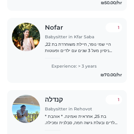
₪50.00/hr
Nofar
1
Babysitter in Kfar Saba
היי שמי נופר, חיילת משוחררת בת 22,
ניסיון מעל 3 שנים עם ילדים ופעוטות
מגיל שנה וחצי (בייביסיטר, שיעורים
פרטיים וכו). אחראית, מסורה, פתוחה
Experience: > 3 years
ומקבלת. מתחברת עם ילדים בקלות.
₪70.00/hr
זמינה לרוב..
קנדלה
1
Babysitter in Rehovot
* בת 25, אחראית ואמינה. * אוהבת
ילדים ובעלת גישה חמה, סבלנית ומכילה.
* מקפידה על בטיחות, סדר וניקיון. *