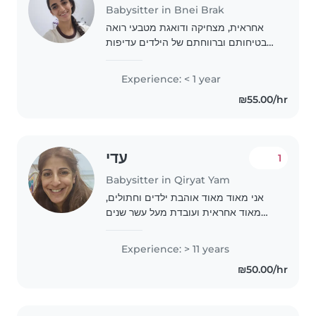
Babysitter in Bnei Brak
אחראית, מצחיקה ודואגת מטבעי רואה
בבטיחותם וברווחתם של הילדים עדיפות
עליונה. נהנת ממתיחות ויצירה יחדיהם
ומסייעת בשיעורי בית ובבישול. זמינה
Experience: < 1 year
להגיע אליכם לטיפול מקצועי ואהוב.
₪55.00/hr
עדי
1
Babysitter in Qiryat Yam
אני מאוד מאוד אוהבת ילדים וחתולים,
מאוד אחראית ועובדת מעל עשר שנים
בתור תומכת חינוך בגנים של הרשות
המקומית בעירי.
Experience: > 11 years
₪50.00/hr