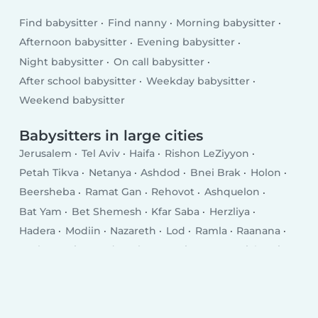
Find babysitter
Find nanny
Morning babysitter
Afternoon babysitter
Evening babysitter
Night babysitter
On call babysitter
After school babysitter
Weekday babysitter
Weekend babysitter
Babysitters in large cities
Jerusalem
Tel Aviv
Haifa
Rishon LeZiyyon
Petah Tikva
Netanya
Ashdod
Bnei Brak
Holon
Beersheba
Ramat Gan
Rehovot
Ashquelon
Bat Yam
Bet Shemesh
Kfar Saba
Herzliya
Hadera
Modiin
Nazareth
Lod
Ramla
Raanana
Rosh HaAyin
Hod HaSharon
Kiryat Gat
Giv‘atayim
Kiryat Ata
Nahariya
Eilat
Ness Ziona
Acre
El‘ad
Yavné
Ramat HaSharon
Karmiel
Afula
Teverya