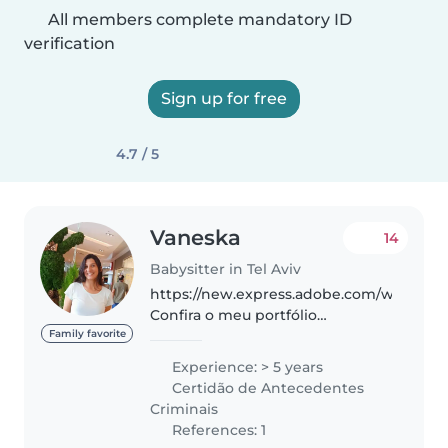
All members complete mandatory ID
verification
Sign up for free
4.7 / 5
Vaneska
14
Babysitter in Tel Aviv
https://new.express.adobe.com/webpage
Confira o meu portfólio
Professional Babysitter & Family
Family favorite
Support – Trusted Care for Your
Experience: > 5 years
Home Hello! My name is
Certidão de Antecedentes
Vaneska, I am..
Criminais
References: 1