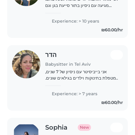
מגיעה עם ניסיון בתור סייעת בגן וגם
המון שנות הדרכה. מאוד אוהבת יצירה
ומשחק ומנסה לשלב בתוכו לימוד על
Experience: > 10 years
משהו תמיד.
₪60.00/hr
הדר
Babysitter in Tel Aviv
אני בייביסיטר עם ניסיון של 7 שנים,
מטפלת בתינוקות וילדים בגילאים שונים.
אמא לילד בן 7, עם ניסיון אישי בטיפול
בתינוקות והיכרות עם שינה, תנועה
Experience: > 7 years
והתפתחות. אחראית, רגועה ויצירתית,
₪60.00/hr
נהנית..
Sophia
New