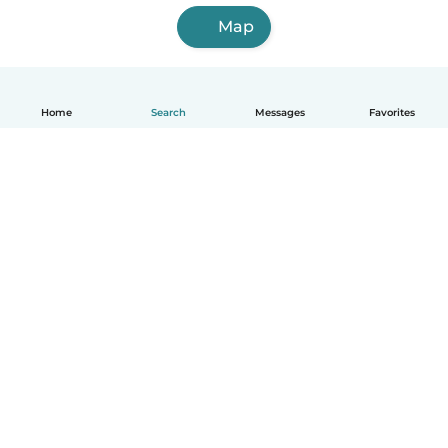
Map
Home
Search
Messages
Favorites
English
How it works
Help
Terms & Privacy
Pricing
Company details
Babysits for Work
Community standards