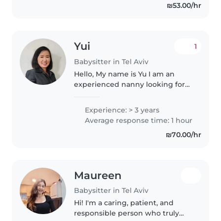
₪53.00/hr
Yui
1
Babysitter in Tel Aviv
Hello, My name is Yu I am an
experienced nanny looking for
evening babysitting work in Tel
Aviv. I have experience caring for
Experience: > 3 years
children aged 9 months to 2.5
Average response time: 1 hour
years. I speak English..
₪70.00/hr
Maureen
Babysitter in Tel Aviv
Hi! I'm a caring, patient, and
responsible person who truly