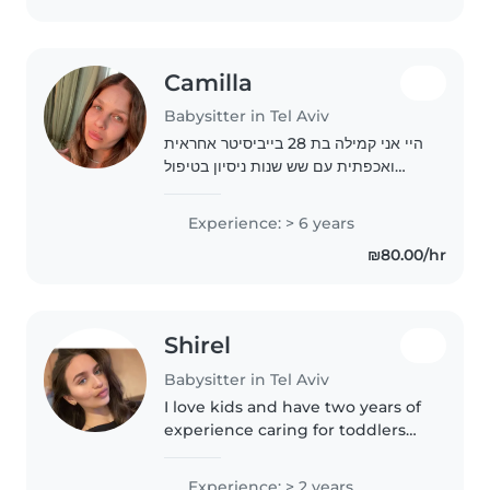
Camilla
Babysitter in Tel Aviv
היי אני קמילה בת 28 בייביסיטר אחראית
ואכפתית עם שש שנות ניסיון בטיפול
בילדים בגילאים שונים, עובדת כגננת
ומובילה בצהרונים וקייטנות, מנוסה
Experience: > 6 years
בהתאמה לצרכים מיוחדים כגון אלרגיות,
₪80.00/hr
אסטמה,..
Shirel
Babysitter in Tel Aviv
I love kids and have two years of
experience caring for toddlers
and preschoolers. Fluent in
English, French, Hebrew, and
Experience: > 2 years