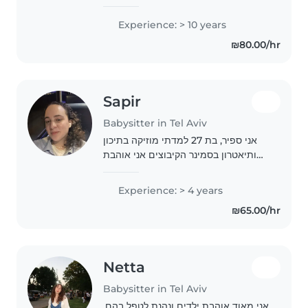
enjoys spending time with
children. I love creating a safe,
Experience: > 10 years
happy, and fun environment
₪80.00/hr
where kids can learn, play, and
feel..
Sapir
Babysitter in Tel Aviv
אני ספיר, בת 27 למדתי מוזיקה בתיכון
ותיאטרון בסמינר הקיבוצים אני אוהבת
לשיר, לצייר, להקריא ספרים יש לי המון
סבלנות לכל בנאדם, יודעת להקשיב
Experience: > 4 years
ולהיות שם כשצריך!
₪65.00/hr
Netta
Babysitter in Tel Aviv
אני מאוד אוהבת ילדים ונהנת לטפל בהם.