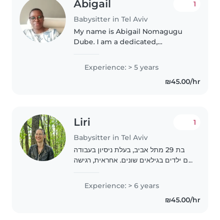
Abigail
1
Babysitter in Tel Aviv
My name is Abigail Nomagugu
Dube. I am a dedicated,
compassionate, and
hardworking professional with
Experience: > 5 years
over 5 years of childcare
₪45.00/hr
experience and 12 years of
experience working as a
cashier...
Liri
1
Babysitter in Tel Aviv
בת 29 מתל אביב, בעלת ניסיון בעבודה
עם ילדים בגילאים שונים. אחראית, רגישה
ובעלת גישה חמה וסבלנית. חשוב לי ליצור
סביבה בטוחה, תומכת ומהנה עבור
Experience: > 6 years
הילדים.
₪45.00/hr