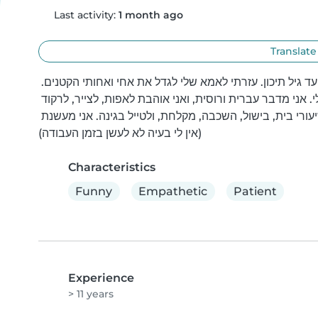
Last activity:
1 month ago
Translate
אני ויקי, בת 28 מבת ים עם ניסיון בטיפול בילדים מגיל תינוקות ועד גיל תיכון. עזרתי לאמא שלי לגדל את אחי ואחותי הקטנים. 
לפעמים אני עוזרת לשמור על הילדים של גיסתה של חברה שלי. אני מדבר עברית ורוסית, ואני אוהבת לאפות, לצייר, לרקוד 
ולשיר עם הילדים. אני אמפתית, סבלנית ומצחיקה, יכולה לעזור בשיעורי בית, בישול, השכבה, מקלחת, ולטייל בגינה. אני מעשנת 
(אין לי בעיה לא לעשן בזמן העבודה)
Characteristics
Funny
Empathetic
Patient
Experience
> 11 years