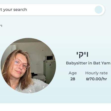
rt your search
וי
ויקי
Babysitter in Bat Yam
Age
Hourly rate
28
₪70.00/hr