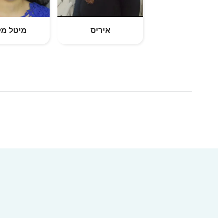
איריס
מיטל מל