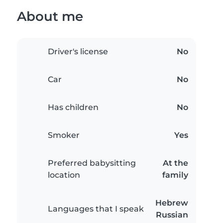
About me
Driver's license
No
Car
No
Has children
No
Smoker
Yes
Preferred babysitting
At the
location
family
Hebrew
Languages that I speak
Russian