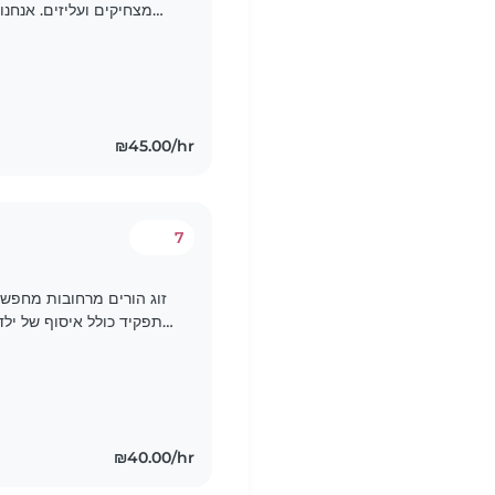
מצחיקים ועליזים. אנחנ.
אם!
₪45.00/hr
7
זוג הורים מרחובות מח 😊
התפקיד כולל איסוף של ילד
הבייביסיטר למעון אפשרי גם ע"י מונית מרחובות) ולאחר מכן..
₪40.00/hr