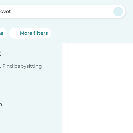
ovot
ns
More filters
t
 Find babysitting
n