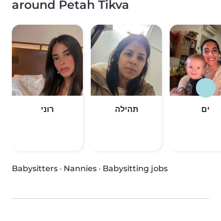
around Petah Tikva
ים
תהילה
רוני
Babysitters
·
Nannies
·
Babysitting jobs