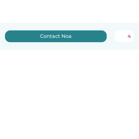
Contact Noa
4
English
How it works
Help
Terms & Privacy
Pricing
Company details
Babysits for Work
Community standards