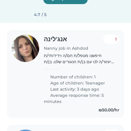
4.7 / 5
אנג'לינה
1
Nanny job in Ashdod
חיפשנו מטפל/ת חם/ה וידידותי/ת
שיעזור/ה לנו עם בן/ת הנעורים שלנו. בן/ת
נעורים שלנו רגוע/ה, אינטליגנטי/ת
וידידותי/ת. אנחנו צריכים מטפל/ת
Number of children: 1
שיהיה/ה נוח/ה לעזור בשיעורי בית. אנו
Age of children:
Teenager
מקווים למצוא..
Last activity: 3 days ago
Average response time: 5
minutes
₪50.00/hr