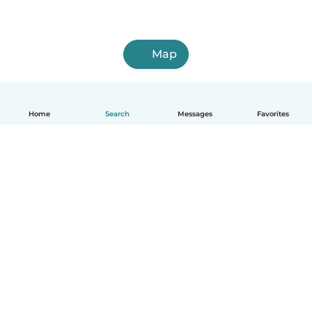
Map
Home
Search
Messages
Favorites
English
How it works
Help
Terms & Privacy
Pricing
Company details
Babysits for Work
Community standards