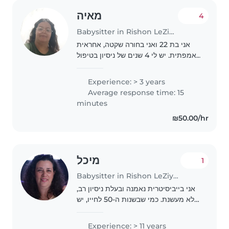
מאיה
4
Babysitter in Rishon LeZiyyon
אני בת 22 ואני בחורה שקטה, אחראית
ואמפתית. יש לי 4 שנים של ניסיון בטיפול
בילדים, בעיקר עם תינוקות, פעוטות ובגיל
הגן. אני מתמחה בטיפול בילדים עם
Experience: > 3 years
צרכים מיוחדים, במיוחד אוטיזם והפרעת..
Average response time: 15
minutes
₪50.00/hr
מיכל
1
Babysitter in Rishon LeZiyyon
אני בייביסיטרית נאמנה ובעלת ניסיון רב,
לא מעשנת. כמי שבשנות ה-50 לחייו, יש
לי שנים רבות של ניסיון בטיפול בתינוקות
וטף. אני דוברת עברית ואנגלית - גרמנית
Experience: > 11 years