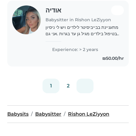
אודיה
Babysitter in Rishon LeZiyyon
מתעניינת בבייביסיטר לילדים ויש לי ניסיון
בטיפול בילדים מגיל גן עד בגרות .אני גם
מוכנה לעזור ולסייע במה שצריך .אני
מחזיקה ברישיון נהיגה ואני יכולה להגיע
Experience: > 2 years
עצמאית אני מאמינה שטיפול בילדים..
₪50.00/hr
1
2
Babysits
Babysitter
Rishon LeZiyyon