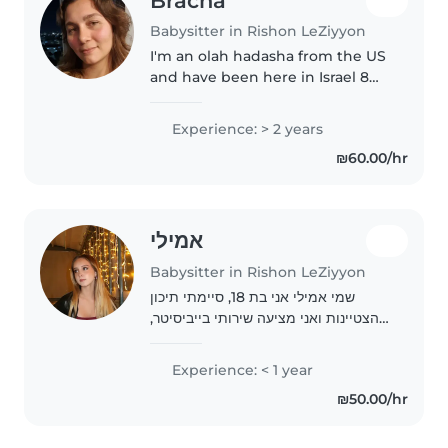
Bracha
Babysitter in Rishon LeZiyyon
I'm an olah hadasha from the US
and have been here in Israel 8
years (fluent in both Hebrew and
English). I'm currently getting
Experience: > 2 years
my nursing degree. I have a
₪60.00/hr
fondness for dogs and have..
אמילי
Babysitter in Rishon LeZiyyon
שמי אמילי אני בת 18, סיימתי תיכון
בהצטיינות ואני מציעה שירותי בייביסיטר,
אשמח לעזור למשפחות באזור ואף
להעביר שיעורים פרטיים/לעזור בשיעורי
Experience: < 1 year
בית ולהכין ארוחות קלות במידת הצורך.
₪50.00/hr
בזכות..