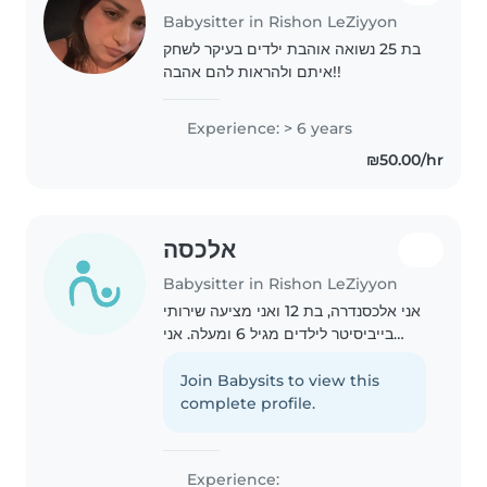
Babysitter in Rishon LeZiyyon
בת 25 נשואה אוהבת ילדים בעיקר לשחק
איתם ולהראות להם אהבה!!
Experience: > 6 years
₪50.00/hr
אלכסה
Babysitter in Rishon LeZiyyon
אני אלכסנדרה, בת 12 ואני מציעה שירותי
בייביסיטר לילדים מגיל 6 ומעלה. אני
מאוד אחראית, בוגרת ויש לי המון סבלנות
ואנרגיות חיוביות. כיף לי מאוד להעביר
Join Babysits to view this
את הזמן עם ילדים בגילאים האלו –..
complete profile.
Experience: