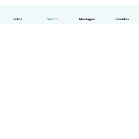
Home
Search
Messages
Favorites
English
How it works
Help
Terms & Privacy
Pricing
Company details
Babysits for Work
Community standards