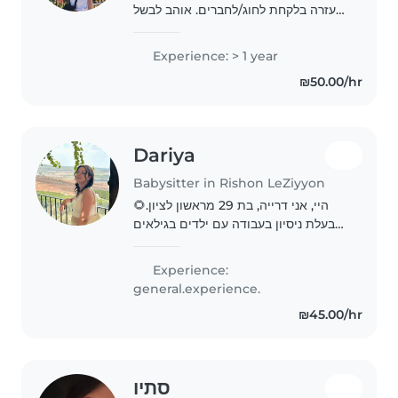
עזרה בלקחת לחוג/לחברים. אוהב לבשל
מאוד בסיסי לשחק משחקי קופסא ,
כדורגל, כדורסל
Experience: > 1 year
₪50.00/hr
Dariya
Babysitter in Rishon LeZiyyon
היי, אני דרייה, בת 29 מראשון לציון.🌻
בעלת ניסיון בעבודה עם ילדים בגילאים
שונים. דוברת עברית, רוסית ואוקראינית,
ואנגלית ברמה בסיסית. אוהבת עבודה עם
Experience:
ילדים ומאמינה בגישה יצירתית, חמה..
general.experience.
₪45.00/hr
סתיו