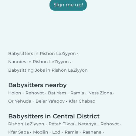
Sign me up!
Babysitters in Rishon LeZiyyon
Nannies in Rishon LeZiyyon
Babysitting Jobs in Rishon LeZiyyon
Babysitters nearby
Holon
Rehovot
Bat Yam
Ramla
Ness Ziona
Or Yehuda
Be’er Ya‘aqov
Kfar Chabad
Babysitters in Central District
Rishon LeZiyyon
Petah Tikva
Netanya
Rehovot
Kfar Saba
Modiin
Lod
Ramla
Raanana