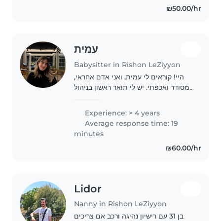
₪50.00/hr
עמית
Babysitter in Rishon LeZiyyon
היי! קוראים לי עמית, ואני אדם אחראי,
מסודר ואכפתי. יש לי תואר ראשון בניהול
משאבי אנוש ואני מנהלת עסק משלי, מה
שלימד אותי להיות אמינה, יסודית ולנהל
Experience: > 4 years
אחריות ומשימות בצורה טובה. אני
Average response time: 19
באמת..
minutes
₪60.00/hr
Lidor
Nanny in Rishon LeZiyyon
בן 31 עם רישיון נהיגה ורכב אם צריכים