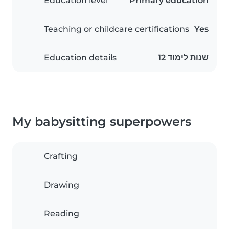
Education level
Primary education
Teaching or childcare certifications
Yes
Education details
12 שנות לימוד
My babysitting superpowers
Crafting
Drawing
Reading